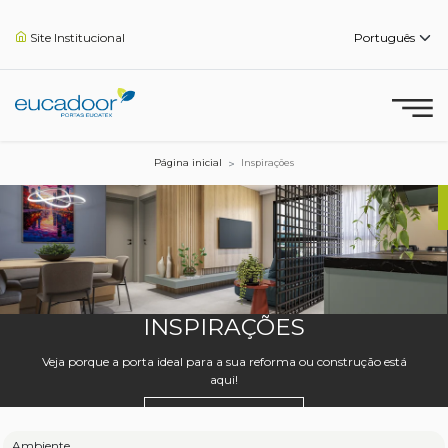
Site Institucional
Página inicial
Inspirações
INSPIRAÇÕES
Veja porque a porta ideal para a sua reforma ou construção está
aqui!
Ambiente