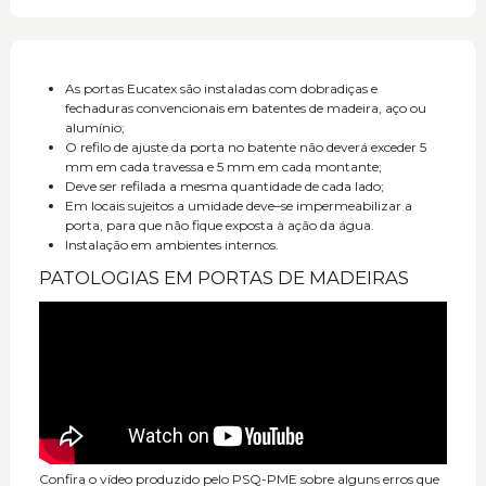
As portas Eucatex são instaladas com dobradiças e
fechaduras convencionais em batentes de madeira, aço ou
alumínio;
O refilo de ajuste da porta no batente não deverá exceder 5
mm em cada travessa e 5 mm em cada montante;
Deve ser refilada a mesma quantidade de cada lado;
Em locais sujeitos a umidade deve–se impermeabilizar a
porta, para que não fique exposta à ação da água.
Instalação em ambientes internos.
PATOLOGIAS EM PORTAS DE MADEIRAS
Confira o vídeo produzido pelo PSQ-PME sobre alguns erros que